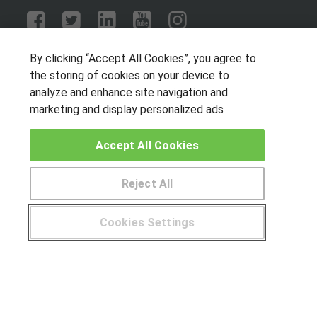
OTROS GRUPOS DE INTERES
By clicking “Accept All Cookies”, you agree to
the storing of cookies on your device to
Muro de los idiomas
analyze and enhance site navigation and
Hablemos de empleo
marketing and display personalized ads
Locos por las becas
Accept All Cookies
CENTROS DE FORMACIÓN
Reject All
Publicar cursos
Cookies Settings
USUARIOS
¿Tienes alguna duda?
900 264 357
Aviso legal
Canal ético
© Aprendemas.com -
Aviso legal