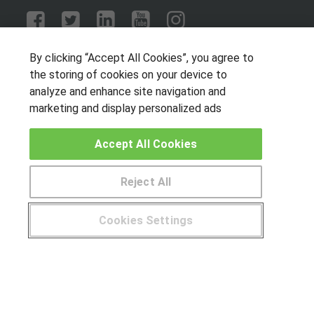
OTROS GRUPOS DE INTERES
By clicking “Accept All Cookies”, you agree to
the storing of cookies on your device to
Muro de los idiomas
analyze and enhance site navigation and
Hablemos de empleo
marketing and display personalized ads
Locos por las becas
Accept All Cookies
CENTROS DE FORMACIÓN
Reject All
Publicar cursos
Cookies Settings
USUARIOS
¿Tienes alguna duda?
900 264 357
Aviso legal
Canal ético
© Aprendemas.com -
Aviso legal