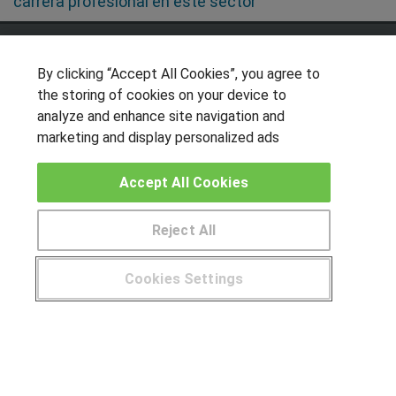
carrera profesional en este sector
SÍGUENOS EN LAS REDES
By clicking “Accept All Cookies”, you agree to
the storing of cookies on your device to
analyze and enhance site navigation and
OTROS GRUPOS DE INTERES
marketing and display personalized ads
Muro de los idiomas
Accept All Cookies
Hablemos de empleo
Locos por las becas
Reject All
CENTROS DE FORMACIÓN
Cookies Settings
Publicar cursos
¿Tienes alguna duda?
900 264 357
USUARIOS
Aviso legal