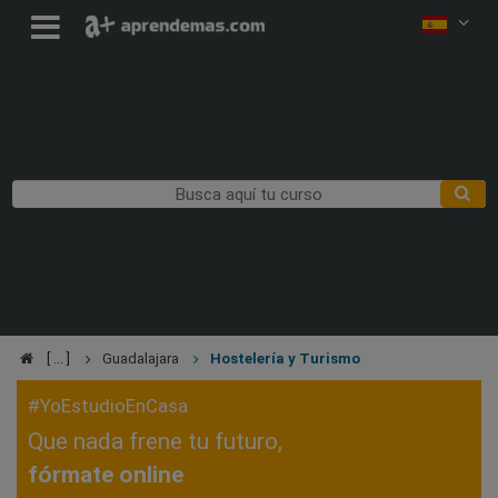
Guadalajara
Hostelería y Turismo
#YoEstudioEnCasa
Que nada frene tu futuro,
fórmate online