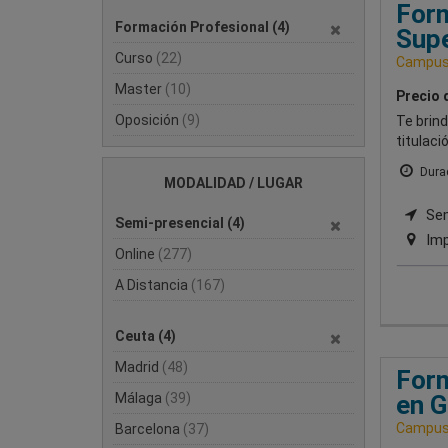
Form
Formación Profesional
(4)
Supe
Curso
(22)
Campus 
Master
(10)
Precio 
Oposición
(9)
Te brind
titulaci
Durac
MODALIDAD / LUGAR
Semi
Semi-presencial
(4)
Imp
Online
(277)
A Distancia
(167)
Ceuta
(4)
Madrid
(48)
Form
Málaga
(39)
en G
Campus 
Barcelona
(37)