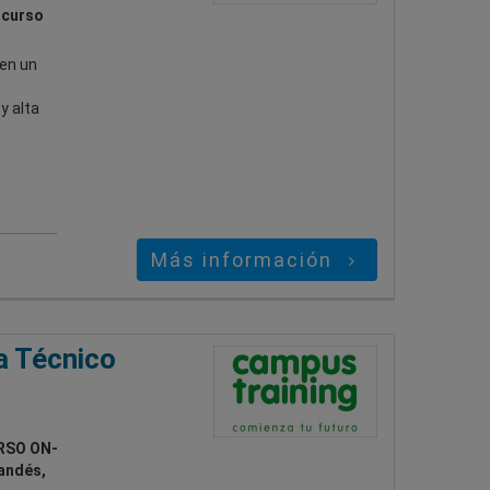
 curso
 en un
y alta
Más información
a Técnico
RSO ON-
landés,