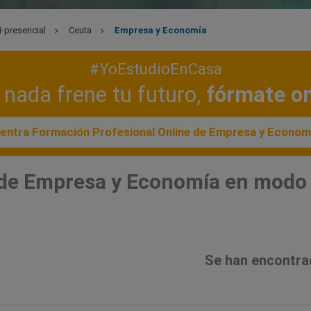
-presencial
Ceuta
Empresa y Economía
#YoEstudioEnCasa
nada frene tu futuro,
fórmate on
entra Formación Profesional Online de Empresa y Econom
de Empresa y Economía en modo 
Se han encontra