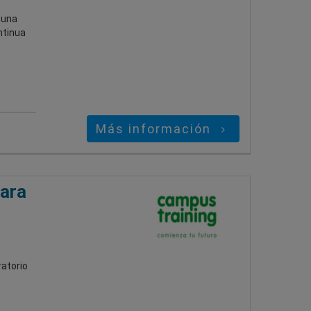
 una
ntinua
Más información
ara
atorio