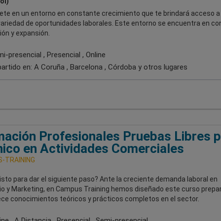
ol)
te en un entorno en constante crecimiento que te brindará acceso a
variedad de oportunidades laborales. Este entorno se encuentra en co
ión y expansión.
-presencial , Presencial , Online
artido en:
A Coruña , Barcelona , Córdoba
y otros lugares
ación Profesionales Pruebas Libres p
ico en Actividades Comerciales
-TRAINING
isto para dar el siguiente paso? Ante la creciente demanda laboral en
o y Marketing, en Campus Training hemos diseñado este curso prepar
ece conocimientos teóricos y prácticos completos en el sector.
ne , A Distancia , Presencial , Semi-presencial