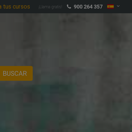
a tus cursos
900 264 357
¡Llama gratis!
BUSCAR