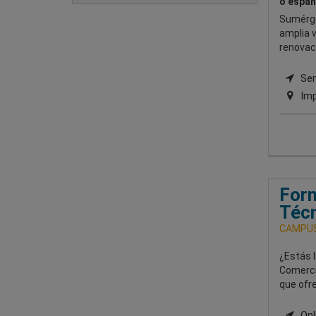
o españ
Sumérge
amplia 
renovac
Semi
Imp
Form
Técn
CAMPUS
¿Estás l
Comerci
que ofr
Onli