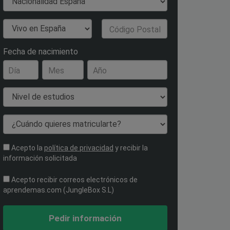
Nacionalidad
País de Residencia
Código Postal
Fecha de nacimiento
Día
Mes
Año
Nivel de estudios
¿Cuándo quieres matricularte?
Acepto la
política de privacidad
y recibir la
información solicitada
Acepto recibir correos electrónicos de
aprendemas.com (JungleBox S.L)
Pedir información