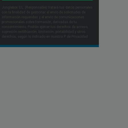
Junglebox S.L. (Responsable) tratará tus datos personales
con la finalidad de gestionar el envío de solicitudes de
información requeridas y el envío de comunicaciones
promocionales sobre formación, derivadas de tu
consentimiento. Podrás ejercer tus derechos de acceso,
supresión rectificación, limitación, portabilidad y otros
derechos, según lo indicado en nuestra P. de Privacidad​