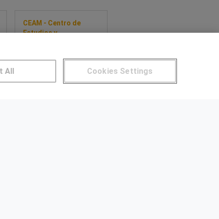
CEAM - Centro de
Estudios y
Asesoramiento
Metalúrgico-UVIC
Máster profesional en
t All
Cookies Settings
transformación
industrial: innovación,
Lean y prácticas en
Sobre este curso
empresas.
NTROS DE FORMACIÓN
Publicar cursos
UARIOS
Aviso legal