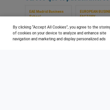
EAE Madrid Business
EUROPEAN BUSIN
School
FACTORY
Máster en Marketing
Programa Superior
Digital e ecommerce
Gestión De Proyec
By clicking “Accept All Cookies”, you agree to the storin
Híbrido
of cookies on your device to analyze and enhance site
navigation and marketing and display personalized ads
Sobre este curso
Sobre este cur
SÍGUENOS EN LAS REDES