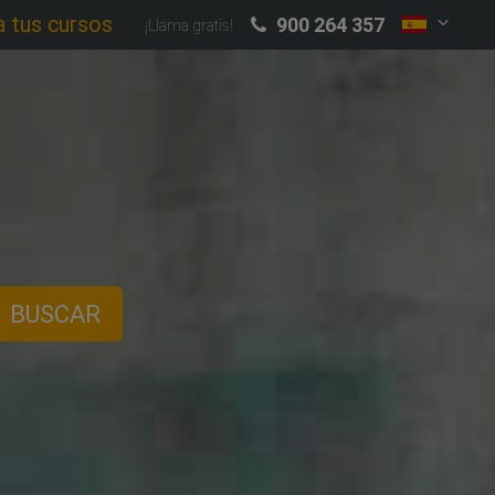
a tus cursos
900 264 357
¡Llama gratis!
BUSCAR