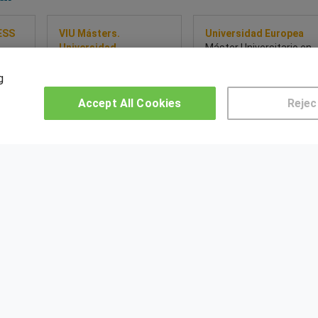
ESS
VIU Másters.
Universidad Europea
Universidad
Máster Universitario en
 en
Internacional de
Dirección de Empresas |
tos
Valencia
MBA
g
Máster Universitario en
Accept All Cookies
Rejec
Inteligencia de Negocio /
Business Intelligence
so
Sobre este curso
Sobre este curso
OTROS GRUPOS DE INTERES
CE
Muro de los idiomas
Hablemos de empleo
US
Locos por las becas