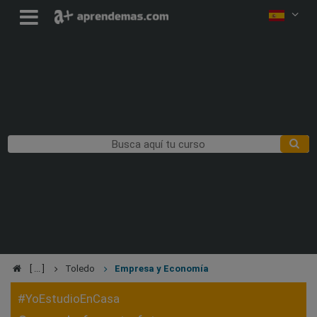
Toledo
Empresa y Economía
#YoEstudioEnCasa