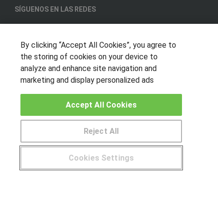
SÍGUENOS EN LAS REDES
By clicking “Accept All Cookies”, you agree to
OTROS GRUPOS DE INTERES
the storing of cookies on your device to
analyze and enhance site navigation and
Muro de los idiomas
marketing and display personalized ads
Hablemos de empleo
Locos por las becas
Accept All Cookies
CENTROS DE FORMACIÓN
Reject All
Publicar cursos
Cookies Settings
USUARIOS
¿Tienes alguna duda?
900 264 357
Aviso legal
Canal ético