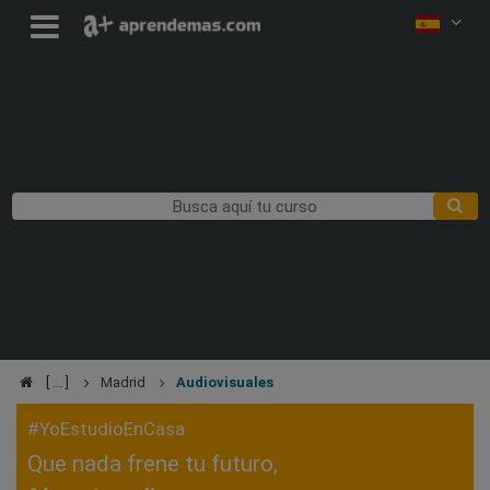
Madrid
Audiovisuales
#YoEstudioEnCasa
Que nada frene tu futuro,