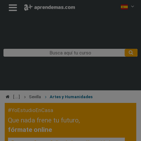
Sevilla
Artes y Humanidades
#YoEstudioEnCasa
Que nada frene tu futuro,
fórmate online