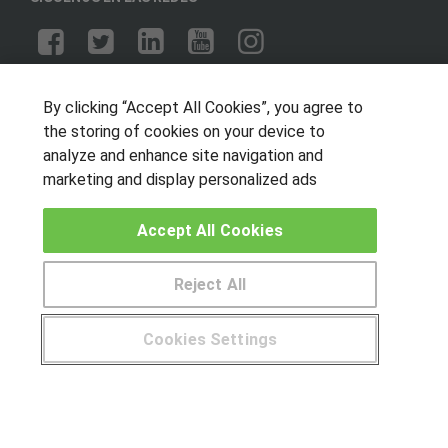
OTROS GRUPOS DE INTERES
By clicking “Accept All Cookies”, you agree to
Muro de los idiomas
the storing of cookies on your device to
analyze and enhance site navigation and
Hablemos de empleo
marketing and display personalized ads
Locos por las becas
Accept All Cookies
CENTROS DE FORMACIÓN
Publicar cursos
Reject All
USUARIOS
Cookies Settings
Aviso legal
¿Tienes alguna duda?
900 264 357
Canal ético
© Aprendemas.com -
Aviso legal