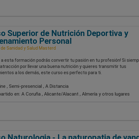
o Superior de Nutrición Deportiva y
enamiento Personal
 de Sanidad y Salud Masterd
 a esta formación podrás convertir tu pasión en tu profesión! Si siem
atracción por llevar una buena nutrición y quieres transmitir tus
entos a los demás, este curso es perfecto para ti.
ne , Semi-presencial , A Distancia
artido en:
A Coruña , Alicante/Alacant , Almería
y otros lugares
o Naturologia - La naturopatia de van