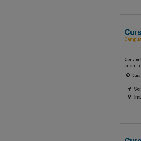
Curs
Campus 
Conviert
sector 
Durac
Semi
Imp