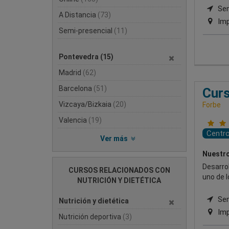
Semi
A Distancia
(73)
Imp
Semi-presencial
(11)
Pontevedra
(15)
Madrid
(62)
Barcelona
(51)
Curs
Vizcaya/Bizkaia
(20)
Forbe
Valencia
(19)
Centr
Ver más
Nuestro
Desarrol
CURSOS RELACIONADOS CON
uno de 
NUTRICIÓN Y DIETÉTICA
Semi
Nutrición y dietética
Imp
Nutrición deportiva
(3)