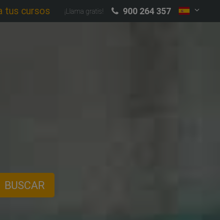
a tus cursos
900 264 357
¡Llama gratis!
BUSCAR