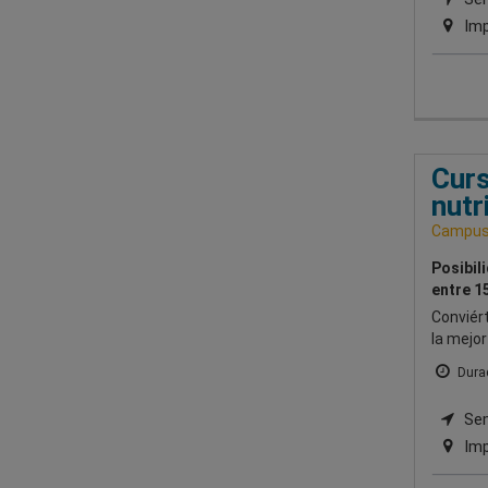
Imp
Curs
nutr
Campus 
Posibil
entre 1
Conviért
la mejo
Durac
Semi
Imp