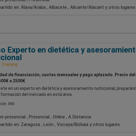
artido en:
Álava/Araba , Albacete , Alicante/Alacant
y otros lugares
o Experto en dietética y asesoramien
icional
Training
idad de financiación, cuotas mensuales y pago aplazado. Precio del
500€ a 2500€
ete en un experto en dietética y asesoramiento nutricional, preparán
r formación del mercado en está área.
ión: 880
-presencial , Presencial , Online , A Distancia
artido en:
Zaragoza , León , Vizcaya/Bizkaia
y otros lugares