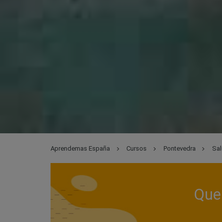
Aprendemas España
Cursos
Pontevedra
Sal
Que 