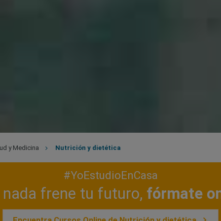
ud y Medicina
Nutrición y dietética
#YoEstudioEnCasa
nada frene tu futuro,
fórmate on
Encuentra Cursos Online de Nutrición y dietética