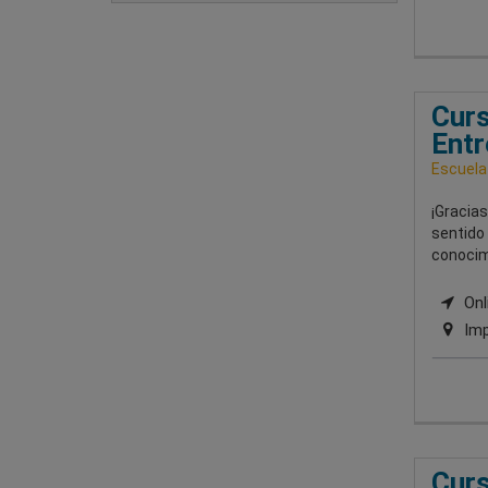
Curs
Entr
Escuela
¡Gracias
sentido 
conocimi
Onli
Imp
Curs