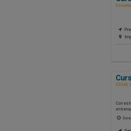
Escuela
Pre
Imp
Curs
ESSAE. 
Con est
entrena
Durac
Sem