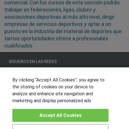
comercial. Con los cursos de esta sección podrás
trabajar en federaciones, ligas, clubes y
asociaciones deportivas al más alto nivel, dirigir
empresas de servicios deportivos y optar a un
puesto en la industria del material de deportes que
tantas oportunidades ofrece a profesionales
cualificados
SÍGUENOS EN LAS REDES
By clicking “Accept All Cookies”, you agree to
the storing of cookies on your device to
OTROS GRUPOS DE INTERES
analyze and enhance site navigation and
Muro de los idiomas
marketing and display personalized ads
Hablemos de empleo
Accept All Cookies
Locos por las becas