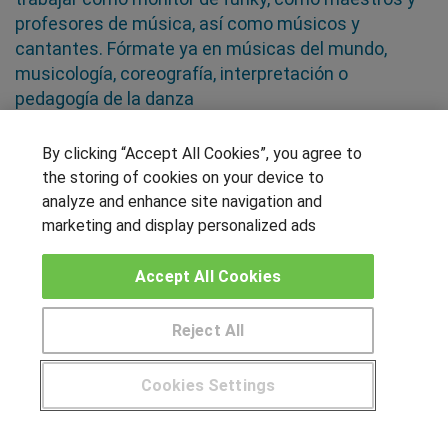
profesores de música, así como músicos y
cantantes. Fórmate ya en músicas del mundo,
musicología, coreografía, interpretación o
pedagogía de la danza
By clicking “Accept All Cookies”, you agree to
SÍGUENOS EN LAS REDES
the storing of cookies on your device to
analyze and enhance site navigation and
marketing and display personalized ads
OTROS GRUPOS DE INTERES
Accept All Cookies
Muro de los idiomas
Hablemos de empleo
Reject All
Locos por las becas
Cookies Settings
CENTROS DE FORMACIÓN
¿Tienes alguna duda?
900 264 357
Publicar cursos