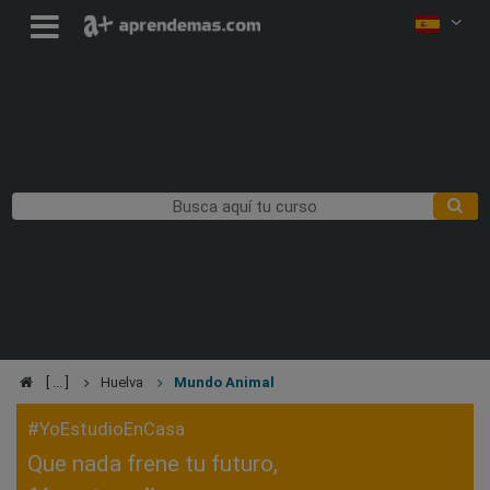
Huelva
Mundo Animal
#YoEstudioEnCasa
Que nada frene tu futuro,