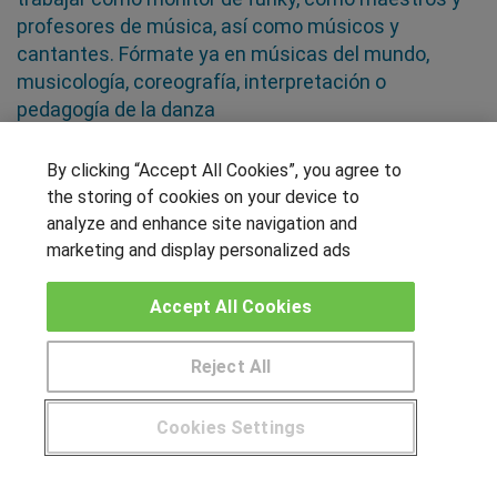
profesores de música, así como músicos y
cantantes. Fórmate ya en músicas del mundo,
musicología, coreografía, interpretación o
pedagogía de la danza
By clicking “Accept All Cookies”, you agree to
SÍGUENOS EN LAS REDES
the storing of cookies on your device to
analyze and enhance site navigation and
marketing and display personalized ads
OTROS GRUPOS DE INTERES
Accept All Cookies
Muro de los idiomas
Hablemos de empleo
Reject All
Locos por las becas
Cookies Settings
CENTROS DE FORMACIÓN
¿Tienes alguna duda?
900 264 357
Publicar cursos