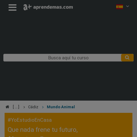
Cádiz
Mundo Animal
#YoEstudioEnCasa
Que nada frene tu futuro,