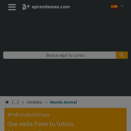
Córdoba
Mundo Animal
#YoEstudioEnCasa
Que nada frene tu futuro,