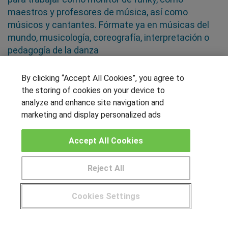
maestros y profesores de música, así como
músicos y cantantes. Fórmate ya en músicas del
mundo, musicología, coreografía, interpretación o
pedagogía de la danza
By clicking “Accept All Cookies”, you agree to
SÍGUENOS EN LAS REDES
the storing of cookies on your device to
analyze and enhance site navigation and
marketing and display personalized ads
OTROS GRUPOS DE INTERES
Accept All Cookies
Muro de los idiomas
Hablemos de empleo
Reject All
Locos por las becas
Cookies Settings
CENTROS DE FORMACIÓN
¿Tienes alguna duda?
900 264 357
Publicar cursos