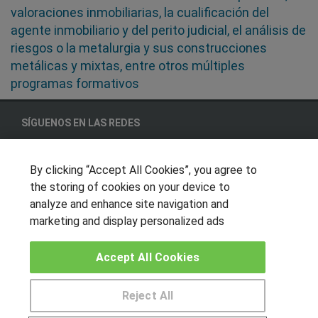
valoraciones inmobiliarias, la cualificación del
agente inmobiliario y del perito judicial, el análisis de
riesgos o la metalurgia y sus construcciones
metálicas y mixtas, entre otros múltiples
programas formativos
SÍGUENOS EN LAS REDES
By clicking “Accept All Cookies”, you agree to
the storing of cookies on your device to
OTROS GRUPOS DE INTERES
analyze and enhance site navigation and
Muro de los idiomas
marketing and display personalized ads
Hablemos de empleo
Accept All Cookies
Locos por las becas
CENTROS DE FORMACIÓN
Reject All