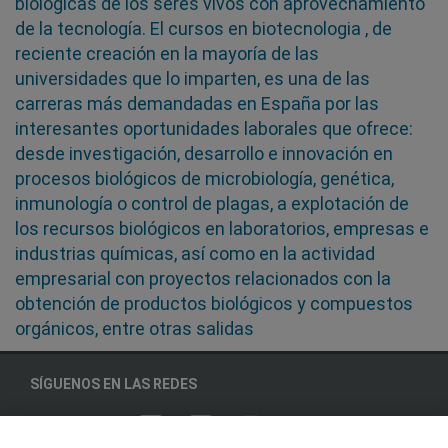
biológicas de los seres vivos con aprovechamiento
de la tecnología. El cursos en biotecnologia , de
reciente creación en la mayoría de las
universidades que lo imparten, es una de las
carreras más demandadas en España por las
interesantes oportunidades laborales que ofrece:
desde investigación, desarrollo e innovación en
procesos biológicos de microbiología, genética,
inmunología o control de plagas, a explotación de
los recursos biológicos en laboratorios, empresas e
industrias químicas, así como en la actividad
empresarial con proyectos relacionados con la
obtención de productos biológicos y compuestos
orgánicos, entre otras salidas
SÍGUENOS EN LAS REDES