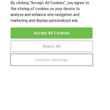
By clicking “Accept All Cookies”, you agree to
OTROS GRUPOS DE INTERES
the storing of cookies on your device to
analyze and enhance site navigation and
Muro de los idiomas
marketing and display personalized ads
Hablemos de empleo
Locos por las becas
Accept All Cookies
CENTROS DE FORMACIÓN
Reject All
Publicar cursos
Cookies Settings
USUARIOS
¿Tienes alguna duda?
900 264 357
Aviso legal
Canal ético
© Aprendemas.com -
Aviso legal