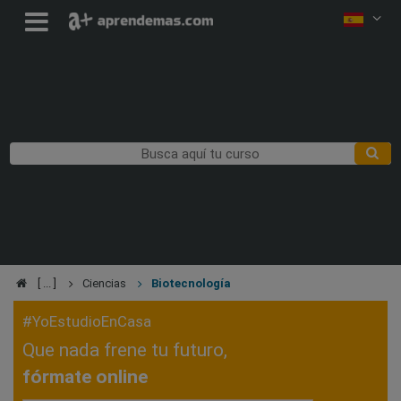
Ciencias
Biotecnología
#YoEstudioEnCasa
Que nada frene tu futuro,
fórmate online