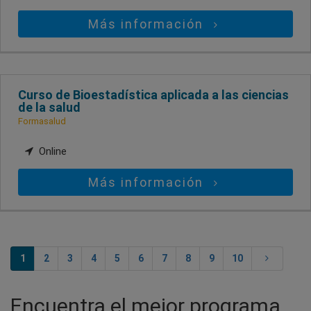
Más información
Curso de Bioestadística aplicada a las ciencias
de la salud
Formasalud
Online
Más información
1
2
3
4
5
6
7
8
9
10
Encuentra el mejor programa