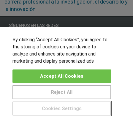
carrera profesional a la investigación, el desarrollo y
la innovación
SÍGUENOS EN LAS REDES
By clicking “Accept All Cookies”, you agree to
the storing of cookies on your device to
OTROS GRUPOS DE INTERES
analyze and enhance site navigation and
marketing and display personalized ads
Muro de los idiomas
Hablemos de empleo
Accept All Cookies
Locos por las becas
Reject All
CENTROS DE FORMACIÓN
Cookies Settings
Publicar cursos
¿Tienes alguna duda?
900 264 357
USUARIOS