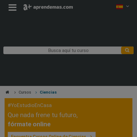
Cursos
Ciencias
#YoEstudioEnCasa
Que nada frene tu futuro,
fórmate online
Encuentra Cursos Online de Ciencias