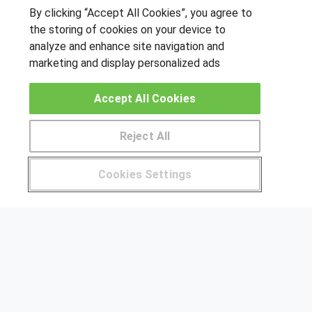
By clicking “Accept All Cookies”, you agree to
Laboratorio de Análisis y
de Control de Calidad
the storing of cookies on your device to
analyze and enhance site navigation and
marketing and display personalized ads
Sobre este curso
Accept All Cookies
SÍGUENOS EN LAS REDES
Reject All
Pide más información al centro
OTROS GRUPOS DE INTERES
Cookies Settings
¿Tienes alguna duda?
900 264 357
Muro de los idiomas
Hablemos de empleo
Locos por las becas
CENTROS DE FORMACIÓN
Publicar cursos