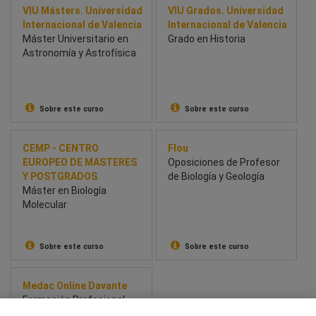
VIU Másters. Universidad
VIU Grados. Universidad
Internacional de Valencia
Internacional de Valencia
Máster Universitario en
Grado en Historia
Astronomía y Astrofísica
Sobre este curso
Sobre este curso
CEMP - CENTRO
Flou
EUROPEO DE MASTERES
Oposiciones de Profesor
Y POSTGRADOS
de Biología y Geología
Máster en Biología
Molecular
Sobre este curso
Sobre este curso
Medac Online Davante
Formación Profesional
Técnico Superior en