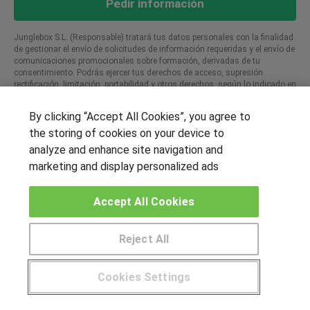
Pedir información
Junglebox S.L. (Responsable) tratará tus datos personales con la finalidad
de gestionar el envío de solicitudes de información requeridas y el envío de
comunicaciones promocionales sobre formación, derivadas de tu
consentimiento. Podrás ejercer tus derechos de acceso, supresión
rectificación, limitación, portabilidad y otros derechos, según lo indicado en
nuestra P. de Privacidad​
By clicking “Accept All Cookies”, you agree to
the storing of cookies on your device to
Cursos que te pueden interesar
analyze and enhance site navigation and
marketing and display personalized ads
UCAV Universidad
COIIM
Católica de Ávila
Curso diseño y
Accept All Cookies
Curso de director de
dimensionado de
Seguridad Privada
instalaciones de
climatización a través de
Reject All
un caso práctico y desde
el punto de vista del
Pide más información al centro
ahorro energético
Sobre este curso
Sobre este curso
Cookies Settings
¿Tienes alguna duda?
900 264 357