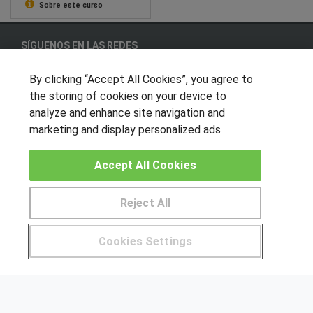
Sobre este curso
SÍGUENOS EN LAS REDES
By clicking “Accept All Cookies”, you agree to
the storing of cookies on your device to
OTROS GRUPOS DE INTERES
analyze and enhance site navigation and
marketing and display personalized ads
Muro de los idiomas
Hablemos de empleo
Accept All Cookies
Locos por las becas
Reject All
CENTROS DE FORMACIÓN
Pide más información al centro
Cookies Settings
Publicar cursos
¿Tienes alguna duda?
900 264 357
USUARIOS
Aviso legal