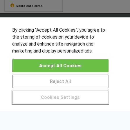
Sobre este curso
SÍGUENOS EN LAS REDES
By clicking “Accept All Cookies”, you agree to
the storing of cookies on your device to
analyze and enhance site navigation and
OTROS GRUPOS DE INTERES
marketing and display personalized ads
Muro de los idiomas
Accept All Cookies
Hablemos de empleo
Locos por las becas
Reject All
Pide más información al centro
CENTROS DE FORMACIÓN
Cookies Settings
Publicar cursos
¿Tienes alguna duda?
900 264 357
USUARIOS
Aviso legal