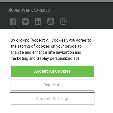
SÍGUENOS EN LAS REDES
OTROS GRUPOS DE INTERES
By clicking “Accept All Cookies”, you agree to
Muro de los idiomas
the storing of cookies on your device to
Hablemos de empleo
analyze and enhance site navigation and
marketing and display personalized ads
Locos por las becas
Accept All Cookies
CENTROS DE FORMACIÓN
Publicar cursos
Reject All
USUARIOS
Cookies Settings
Aviso legal
¿Tienes alguna duda?
900 264 357
Canal ético