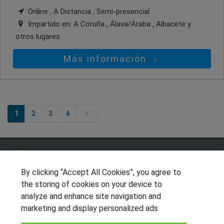
Online , A Distancia , Semi-presencial
Impartido en:
A Coruña , Álava/Araba , Albacete
y
otros lugares
Más información
1
2
3
4
SÍGUENOS EN LAS REDES
By clicking “Accept All Cookies”, you agree to
the storing of cookies on your device to
analyze and enhance site navigation and
OTROS GRUPOS DE INTERES
marketing and display personalized ads
Muro de los idiomas