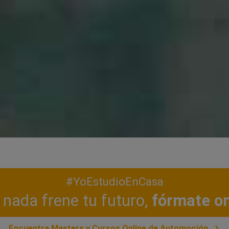
#YoEstudioEnCasa
nada frene tu futuro,
fórmate on
Encuentra Masters y Cursos Online de Automoción