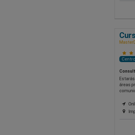
Curs
MasterD
Centr
Consult
Estarás 
áreas pr
comunic
Onli
Imp