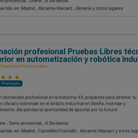
-presencial , Online , A Distancia
artido en:
Madrid , Alicante/Alacant , Almería
y otros lugares
ación profesional Pruebas Libres téc
rior en automatización y robótica indu
 Davante Profesionales
o Premium
 destacado profesional en la Industria 4.0, prepárate para obtener tu
ón oficial y sobresalir en el ámbito industrial en diseño, montaje y
iento. ¡No pierdas la oportunidad de apostar por tu futuro!
ne , Semi-presencial , A Distancia
artido en:
Madrid , Castellón/Castelló , Alicante/Alacant
y otros lug