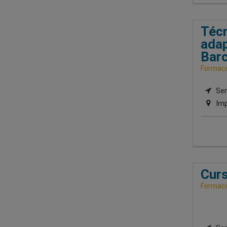
Técn
adap
Barc
Formaci
Sem
Imp
Curs
Formaci