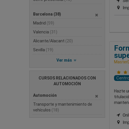
Semi
Imp
Barcelona
(38)
Madrid
(59)
Valencia
(31)
Alicante/Alacant
(20)
Form
Sevilla
(19)
supe
Ver más
MasterD
Centr
CURSOS RELACIONADOS CON
AUTOMOCIÓN
Hazte un
Automoción
titulaci
mantenim
Transporte y mantenimiento de
vehículos
(18)
Onli
Imp