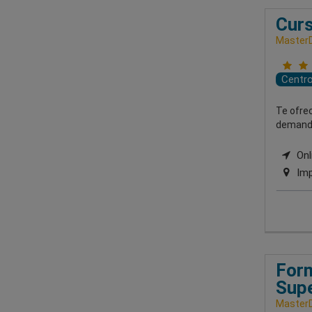
Curs
MasterD
Centr
Te ofre
demandas
Onli
Imp
Form
Supe
MasterD