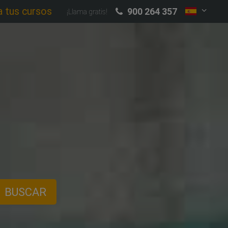
a tus cursos
900 264 357
¡Llama gratis!
BUSCAR