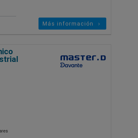
Más información
nico
strial
ares