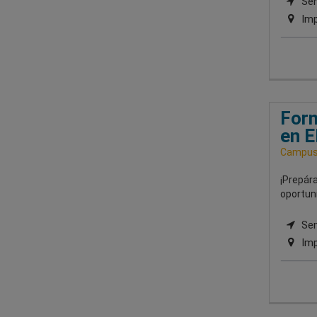
Sem
Imp
Form
en E
Campus 
¡Prepár
oportuni
Semi
Imp