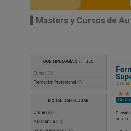
Masters y Cursos de A
QUÉ TIPOLOGÍA O TÍTULO
Form
Curso
(31)
Supe
Formación Profesional
(7)
MasterD
Centr
MODALIDAD / LUGAR
Online
(93)
Conviért
herramie
A Distancia
(43)
Semi-presencial
(16)