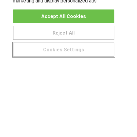
marketing and display personalized ads
OTROS GRUPOS DE INTERES
Accept All Cookies
Muro de los idiomas
Hablemos de empleo
Reject All
Locos por las becas
Cookies Settings
CENTROS DE FORMACIÓN
¿Tienes alguna duda?
900 264 357
Publicar cursos
USUARIOS
Aviso legal
Canal ético
© Aprendemas.com -
Aviso legal