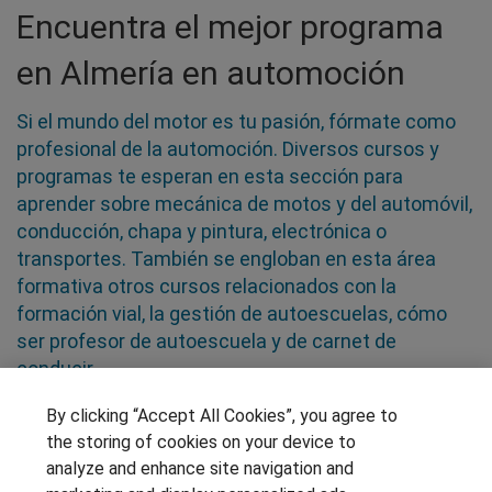
Encuentra el mejor programa
en Almería en automoción
Si el mundo del motor es tu pasión, fórmate como
profesional de la automoción. Diversos cursos y
programas te esperan en esta sección para
aprender sobre mecánica de motos y del automóvil,
conducción, chapa y pintura, electrónica o
transportes. También se engloban en esta área
formativa otros cursos relacionados con la
formación vial, la gestión de autoescuelas, cómo
ser profesor de autoescuela y de carnet de
conducir
By clicking “Accept All Cookies”, you agree to
SÍGUENOS EN LAS REDES
the storing of cookies on your device to
analyze and enhance site navigation and