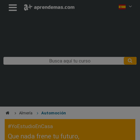
Almería
Automoción
#YoEstudioEnCasa
Que nada frene tu futuro,