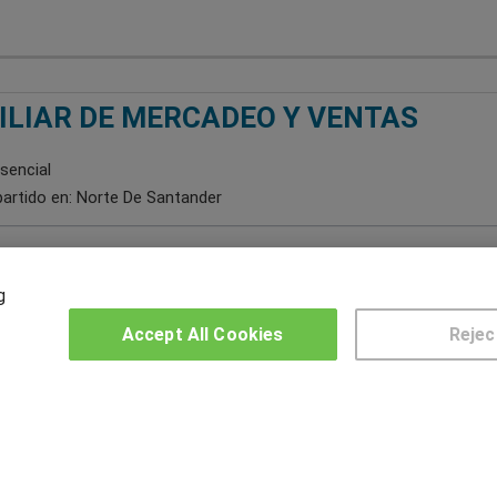
ILIAR DE MERCADEO Y VENTAS
sencial
artido en:
Norte De Santander
g
Accept All Cookies
Rejec
2
3
OTROS GRUPOS DE INTERES
CE