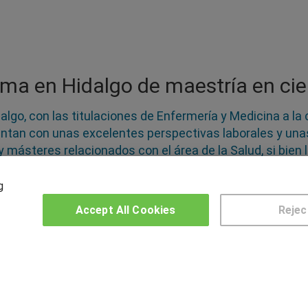
ma en Hidalgo de maestría en cie
dalgo, con las titulaciones de Enfermería y Medicina a
ntan con unas excelentes perspectivas laborales y unas
ásteres relacionados con el área de la Salud, si bien l
. Los interesados pueden encontrar una amplia oferta d
 los profesionales más demandados para trabajar en hosp
g
un maestría en ciencias de la salud en Hidalgo a tu medi
Accept All Cookies
Rejec
OTROS GRUPOS DE INTERES
CE
Muro de los idiomas
Hablemos de empleo