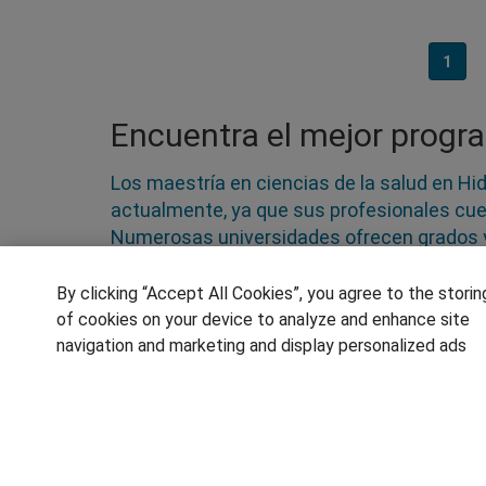
1
Encuentra el mejor progra
Los maestría en ciencias de la salud en Hi
actualmente, ya que sus profesionales cue
Numerosas universidades ofrecen grados y m
este tipo es una de las más altas cada año
médicos, enfermeros y auxiliares, que son
By clicking “Accept All Cookies”, you agree to the storin
España, sino también del extranjero. Elige 
of cookies on your device to analyze and enhance site
navigation and marketing and display personalized ads
SÍGUENOS EN LAS REDES