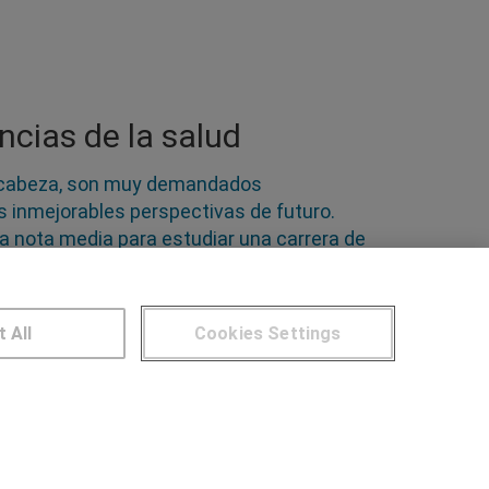
ncias de la salud
 la cabeza, son muy demandados
 inmejorables perspectivas de futuro.
a nota media para estudiar una carrera de
e cursos de distintas especialidades para
itales y centros de salud no solo de
da y proyecta tu carrera
t All
Cookies Settings
NTROS DE FORMACIÓN
Publicar cursos