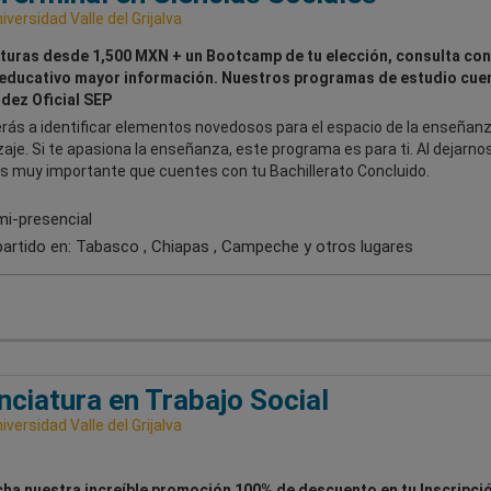
iversidad Valle del Grijalva
turas desde 1,500 MXN + un Bootcamp de tu elección, consulta con
educativo mayor información. Nuestros programas de estudio cue
idez Oficial SEP
rás a identificar elementos novedosos para el espacio de la enseñan
aje. Si te apasiona la enseñanza, este programa es para ti. Al dejarno
es muy importante que cuentes con tu Bachillerato Concluido.
i-presencial
artido en:
Tabasco , Chiapas , Campeche
y otros lugares
nciatura en Trabajo Social
iversidad Valle del Grijalva
ha nuestra increíble promoción 100% de descuento en tu Inscripció