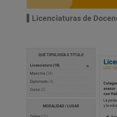
Licenciaturas de Docen
QUÉ TIPOLOGÍA O TÍTULO
Lice
Licenciatura
(18)
UVG - Un
Maestría
(28)
Diplomado
(4)
Colegia
asesor 
Curso
(2)
con Val
La peda
y la edu
MODALIDAD / LUGAR
Online
(21)