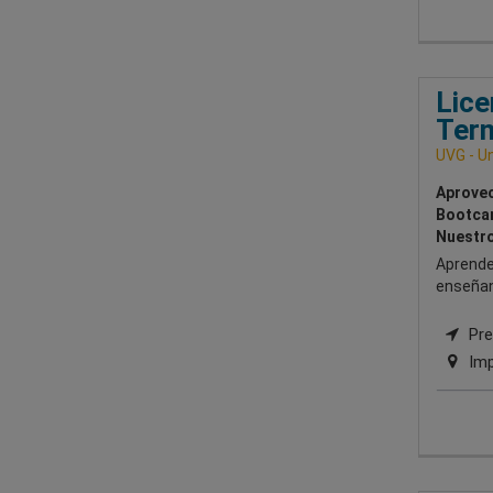
Lice
Term
UVG - Un
Aprovec
Bootcam
Nuestro
Aprende
enseñan
Pre
Imp