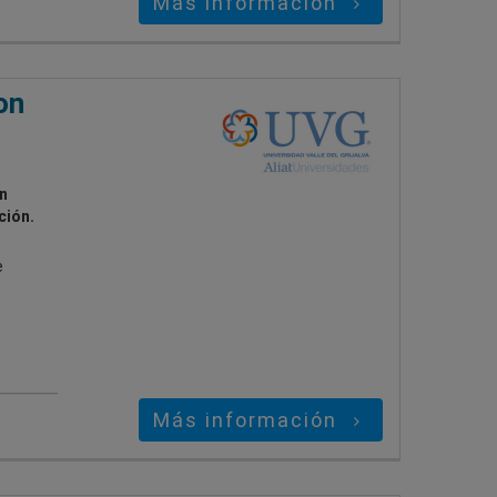
Más información
on
n
ción.
e
Más información