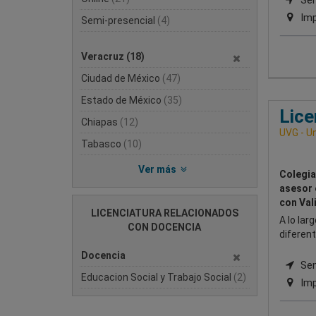
Sem
Imp
Semi-presencial
(4)
Veracruz
(18)
Ciudad de México
(47)
Estado de México
(35)
Lice
Chiapas
(12)
UVG - Un
Tabasco
(10)
Ver más
Colegia
asesor 
con Val
LICENCIATURA RELACIONADOS
A lo lar
CON DOCENCIA
diferent
Docencia
Sem
Educacion Social y Trabajo Social
(2)
Imp