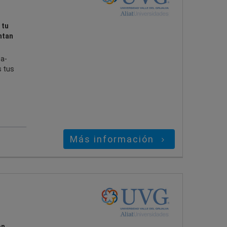
 tu
ntan
za-
s tus
Más información
n.