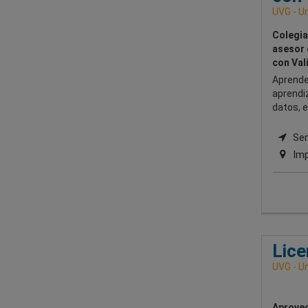
UVG - Un
Colegia
asesor 
con Val
Aprende
aprendiz
datos, 
Sem
Imp
Lice
UVG - Un
Aprovec