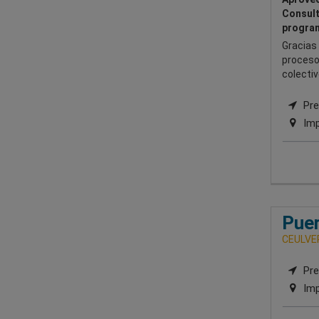
Consult
program
Gracias 
procesos
colectiv
Pre
Imp
Puer
CEULVE
Pre
Imp