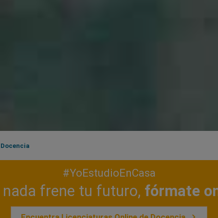
Docencia
#YoEstudioEnCasa
nada frene tu futuro,
fórmate on
Encuentra Licenciaturas Online de Docencia