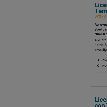
Lice
Term
UVG - Un
Aprovec
Bootcam
Nuestro
A lo la
etimológ
investig
Pre
Imp
Lice
con 