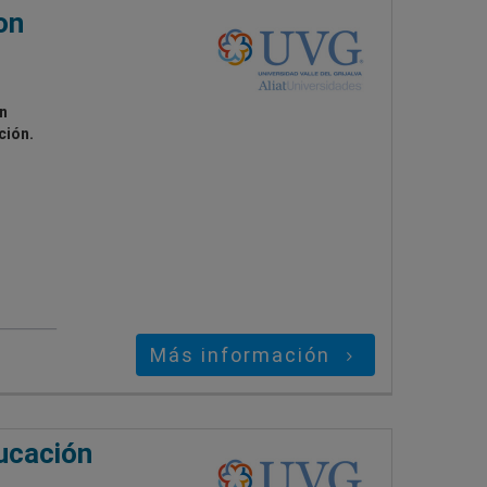
on
n
ción.
Más información
ducación