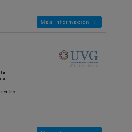
Más información
 tu
ntan
ir en los