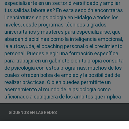
especializarte en un sector diversificado y ampliar
tus salidas laborales? En esta sección encontrarás
licenciaturas en psicologia en Hidalgo a todos los
niveles, desde programas técnicos a grados
universitarios y másteres para especializarse, que
abarcan disciplinas como la inteligencia emocional,
la autoayuda, el coaching personal o el crecimiento
personal. Puedes elegir una formación específica
para trabajar en un gabinete o en tu propia consulta
de psicología con estos programas, muchos de los
cuales ofrecen bolsa de empleo y la posibilidad de
realizar prácticas. O bien puedes permitirte un
acercamiento al mundo de la psicología como
aficionado a cualquiera de los ámbitos que implica
SÍGUENOS EN LAS REDES