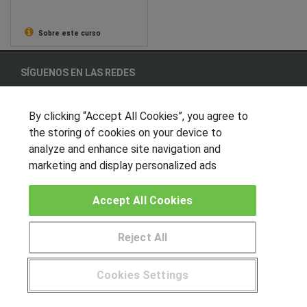
Sobre este curso
SÍGUENOS EN LAS REDES
By clicking “Accept All Cookies”, you agree to
the storing of cookies on your device to
OTROS GRUPOS DE INTERES
analyze and enhance site navigation and
Muro de los idiomas
marketing and display personalized ads
Hablemos de empleo
Accept All Cookies
Locos por las becas
Reject All
CENTROS DE FORMACIÓN
Publicar cursos
Cookies Settings
Pide más información al centro
USUARIOS