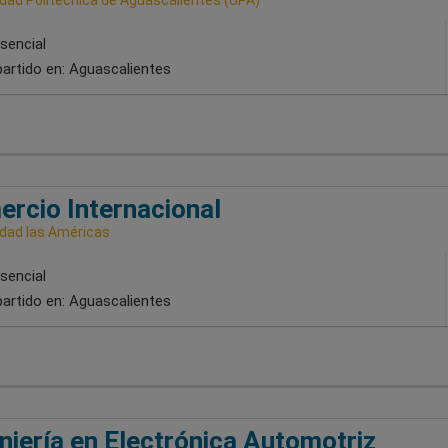
sencial
artido en:
Aguascalientes
rcio Internacional
idad las Américas
sencial
artido en:
Aguascalientes
niería en Electrónica Automotriz