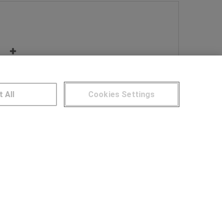
Más información
t All
Cookies Settings
NTROS DE FORMACIÓN
Publicar cursos