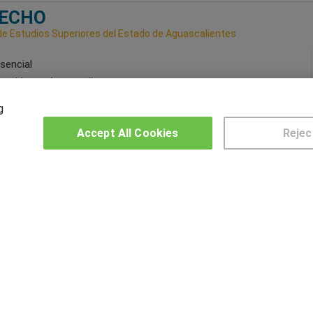
ECHO
de Estudios Superiores del Estado de Aguascalientes
sencial
artido en:
Aguascalientes
g
Accept All Cookies
Rejec
1
2
3
4
5
6
7
8
9
OTROS GRUPOS DE INTERES
CE
Muro de los idiomas
Hablemos de empleo