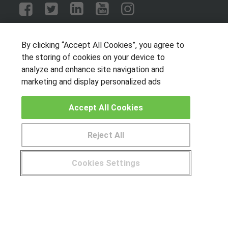
OTROS GRUPOS DE INTERES
By clicking “Accept All Cookies”, you agree to
Muro de los idiomas
the storing of cookies on your device to
Hablemos de empleo
analyze and enhance site navigation and
marketing and display personalized ads
Locos por las becas
Accept All Cookies
CENTROS DE FORMACIÓN
Publicar cursos
Reject All
USUARIOS
Cookies Settings
Aviso legal
© Aprendemas.com -
Aviso legal