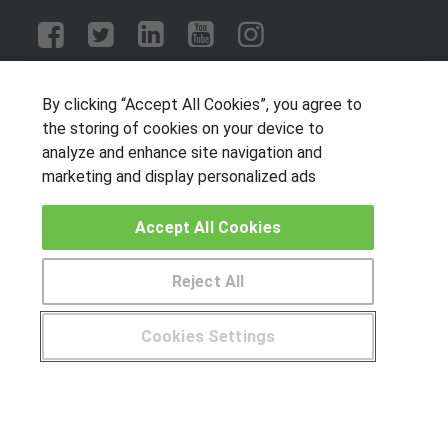
OTROS GRUPOS DE INTERES
By clicking “Accept All Cookies”, you agree to
Muro de los idiomas
the storing of cookies on your device to
Hablemos de empleo
analyze and enhance site navigation and
marketing and display personalized ads
Locos por las becas
Accept All Cookies
CENTROS DE FORMACIÓN
Publicar cursos
Reject All
USUARIOS
Cookies Settings
Aviso legal
© Aprendemas.com -
Aviso legal