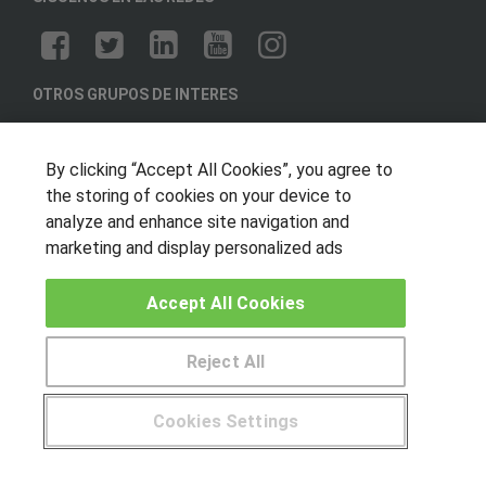
OTROS GRUPOS DE INTERES
Muro de los idiomas
By clicking “Accept All Cookies”, you agree to
Hablemos de empleo
the storing of cookies on your device to
Locos por las becas
analyze and enhance site navigation and
marketing and display personalized ads
CENTROS DE FORMACIÓN
Publicar cursos
Accept All Cookies
USUARIOS
Reject All
Aviso legal
Cookies Settings
© Aprendemas.com -
Aviso legal