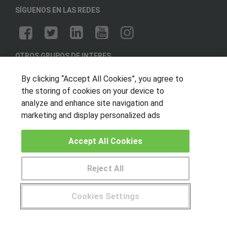
SÍGUENOS EN LAS REDES
OTROS GRUPOS DE INTERES
Muro de los idiomas
By clicking “Accept All Cookies”, you agree to
the storing of cookies on your device to
Hablemos de empleo
analyze and enhance site navigation and
Locos por las becas
marketing and display personalized ads
CENTROS DE FORMACIÓN
Accept All Cookies
Publicar cursos
Reject All
USUARIOS
Cookies Settings
Aviso legal
© Aprendemas.com -
Aviso legal