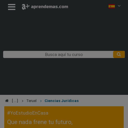
Teruel
Ciencias Jurídicas
#YoEstudioEnCasa
Que nada frene tu futuro,