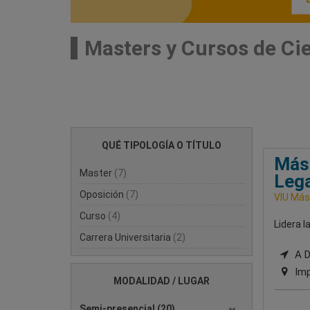
Masters y Cursos de Ci
QUÉ TIPOLOGÍA O TÍTULO
Mást
Master
(7)
Leg
Oposición
(7)
VIU Mást
Curso
(4)
Lidera l
Carrera Universitaria
(2)
A Di
Imp
MODALIDAD / LUGAR
Semi-presencial
(20)