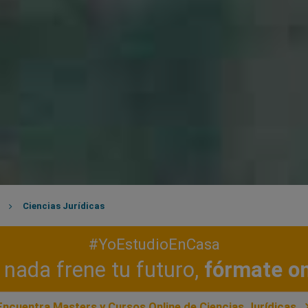
Ciencias Jurídicas
#YoEstudioEnCasa
nada frene tu futuro,
fórmate on
Encuentra Masters y Cursos Online de Ciencias Jurídicas