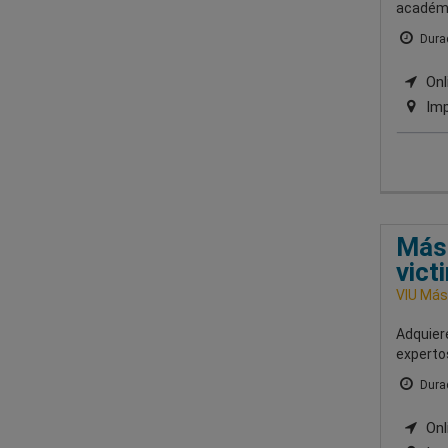
académic
Durac
Onli
Imp
Mást
vict
VIU Mást
Adquiere
expertos
Durac
Onli