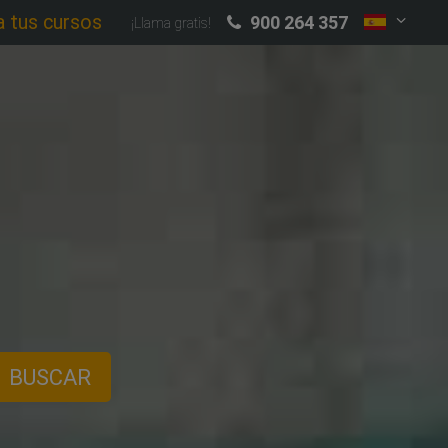
a tus cursos
900 264 357
¡Llama gratis!
BUSCAR