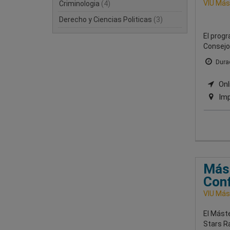
VIU Mást
Criminologia
(4)
Derecho y Ciencias Politicas
(3)
El progr
Consejo 
Durac
Onli
Imp
Mást
Conf
VIU Mást
El Máste
Stars R