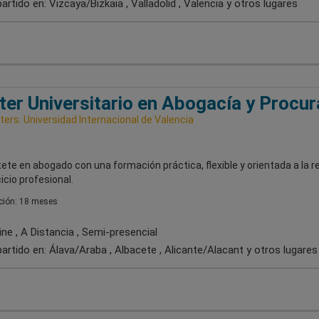
artido en:
Vizcaya/Bizkaia , Valladolid , Valencia
y otros lugares
er Universitario en Abogacía y Procur
ers. Universidad Internacional de Valencia
ete en abogado con una formación práctica, flexible y orientada a la r
cicio profesional.
ión: 18 meses
ne , A Distancia , Semi-presencial
artido en:
Álava/Araba , Albacete , Alicante/Alacant
y otros lugares