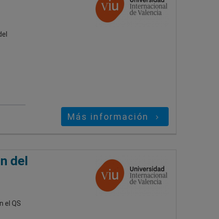
del
Más información
n del
n el QS