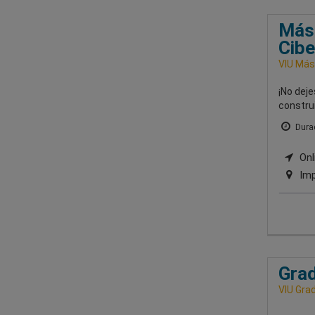
Mást
Cibe
VIU Mást
¡No dej
construi
Durac
Onli
Imp
Grad
VIU Grad