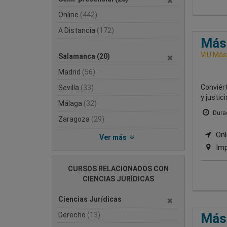
Online
(442)
A Distancia
(172)
Mást
VIU Mást
Salamanca
(20)
Madrid
(56)
Conviér
Sevilla
(33)
y justic
Málaga
(32)
Durac
Zaragoza
(29)
Onli
Ver más
Imp
CURSOS RELACIONADOS CON
CIENCIAS JURÍDICAS
Ciencias Jurídicas
Derecho
(13)
Mást