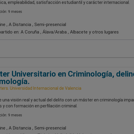
a, empleabilidad, satisfacción estudiantil y carácter internacional.
ión: 9 meses
ne , A Distancia , Semi-presencial
artido en:
A Coruña , Álava/Araba , Albacete
y otros lugares
er Universitario en Criminología, delin
imología.
ers. Universidad Internacional de Valencia
 una visión real y actual del delito con un máster en criminología impa
 y con formación en perfilación criminal.
ión: 9 meses
ne , A Distancia , Semi-presencial