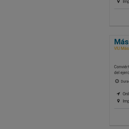
Imp
Mást
VIU Mást
Conviért
del ejer
Durac
Onli
Imp