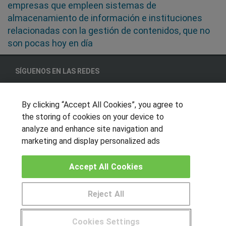
empresas que empleen sistemas de
almacenamiento de información e instituciones
relacionadas con la gestión de contenidos, que no
son pocas hoy en día
SÍGUENOS EN LAS REDES
By clicking “Accept All Cookies”, you agree to
the storing of cookies on your device to
OTROS GRUPOS DE INTERES
analyze and enhance site navigation and
Muro de los idiomas
marketing and display personalized ads
Hablemos de empleo
Accept All Cookies
Locos por las becas
CENTROS DE FORMACIÓN
Reject All
Publicar cursos
Cookies Settings