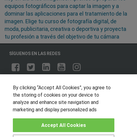
equipos fotográficos para captar la imagen y a
dominar las aplicaciones para el tratamiento de la
imagen. Elige tu curso de fotografía digital, de
moda, publicitaria, creativa o deportiva y proyecta
tu profesión a través del objetivo de tu cámara
SÍGUENOS EN LAS REDES
OTROS GRUPOS DE INTERES
By clicking “Accept All Cookies”, you agree to
Muro de los idiomas
the storing of cookies on your device to
analyze and enhance site navigation and
Hablemos de empleo
marketing and display personalized ads
Locos por las becas
Accept All Cookies
CENTROS DE FORMACIÓN