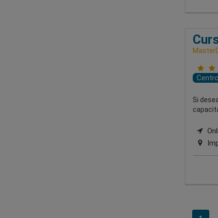
Curs
MasterD
Centr
Si dese
capacita
Onl
Imp