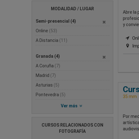
MODALIDAD / LUGAR
Abre la 
profesio
Semi-presencial
(4)
y convie
Online
(53)
Onli
A Distancia
(11)
Imp
Granada
(4)
A Coruña
(7)
Madrid
(7)
Asturias
(5)
Curs
Pontevedra
(5)
35 mm
Ver más
Por medi
artístic
CURSOS RELACIONADOS CON
audiovis
FOTOGRAFÍA