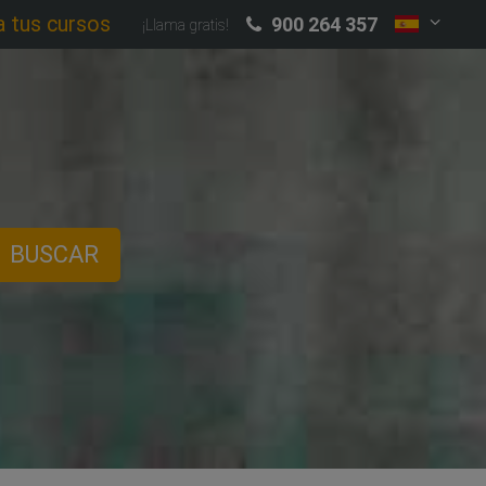
a tus cursos
900 264 357
¡Llama gratis!
BUSCAR