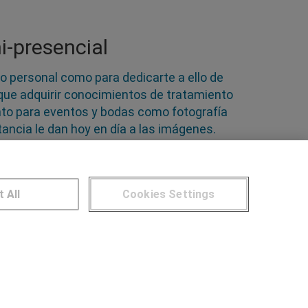
i-presencial
so personal como para dedicarte a ello de
que adquirir conocimientos de tratamiento
anto para eventos y bodas como fotografía
ancia le dan hoy en día a las imágenes.
 el tratamiento de la imagen. Elige tu
vés del objetivo de tu cámara
t All
Cookies Settings
NTROS DE FORMACIÓN
Publicar cursos
UARIOS
Aviso legal