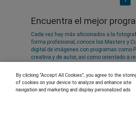
1
Encuentra el mejor progr
Cada vez hay más aficionados a la fotograf
forma profesional, conoce los Masters y C
digital de imágenes con programas como Ph
creativa y de autor, así como orientado a 
Aprende a preparar los equipos fotográficos
curso de fotografía digital, de moda, public
By clicking “Accept All Cookies”, you agree to the storin
of cookies on your device to analyze and enhance site
navigation and marketing and display personalized ads
SÍGUENOS EN LAS REDES