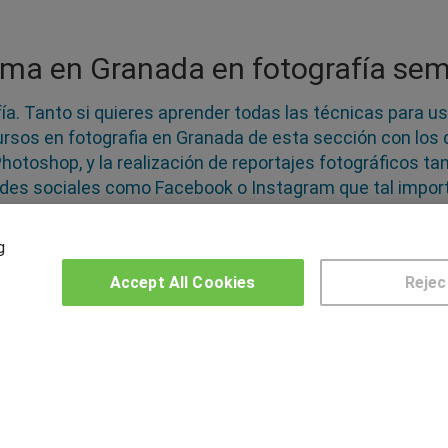
ama en Granada en fotografía sem
ía. Tanto si quieres aprender todas las técnicas para u
ursos en fotografia en Granada de esta sección con los 
otoshop, y la realización de reportajes fotográficos t
redes sociales como Facebook o Instagram que tal import
 para captar la imagen y a dominar las aplicaciones para
itaria, creativa o deportiva y proyecta tu profesión a tra
g
Accept All Cookies
Rejec
OTROS GRUPOS DE INTERES
CE
Muro de los idiomas
Hablemos de empleo
US
Locos por las becas