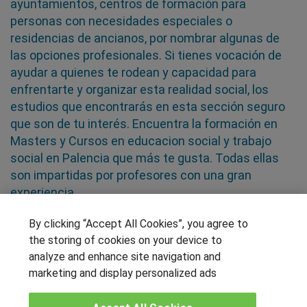
ayuntamientos, centros de formación para
personas con necesidades especiales o
residencias de ancianos, por nombrar algunas de
las opciones profesionales. Si tienes vocación de
ayudar a quienes te rodean y capacidad para
enfrentarte y organizar esta realidad social, los
estudios que encontrarás en esta sección seguro
que son de tu interés. Encuentra la formación en
Masters y Cursos en educacion social y trabajo
social en Palencia que más te gusta. Todas ellas
son impartidas por profesores con una gran
experiencia
By clicking “Accept All Cookies”, you agree to
SÍGUENOS EN LAS REDES
the storing of cookies on your device to
analyze and enhance site navigation and
marketing and display personalized ads
OTROS GRUPOS DE INTERES