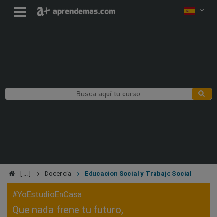
Docencia
Educacion Social y Trabajo Social
#YoEstudioEnCasa
Que nada frene tu futuro,