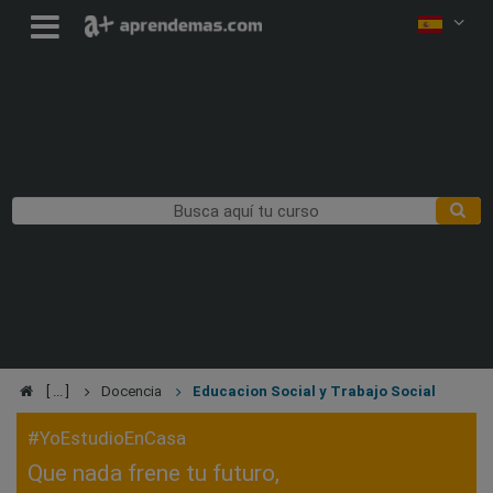
Docencia
Educacion Social y Trabajo Social
#YoEstudioEnCasa
Que nada frene tu futuro,