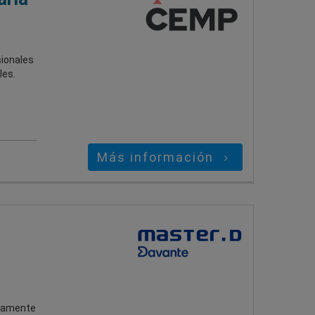
sionales
les.
Más información
ltamente