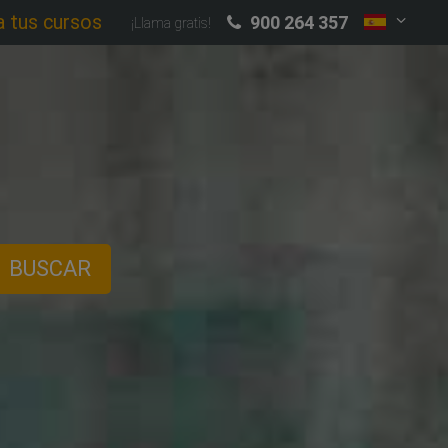
a tus cursos
900 264 357
¡Llama gratis!
BUSCAR