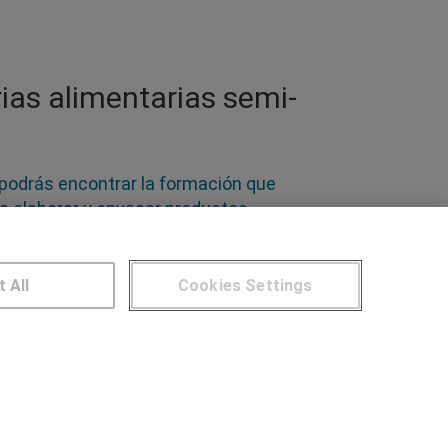
ias alimentarias semi-
n podrás encontrar la formación que
a elaborar y envasar productos
ncargado de producción. Según qué
pescado, tecnología de los alimentos, áreas
también la organización de la producción
t All
Cookies Settings
marketing
NTROS DE FORMACIÓN
Publicar cursos