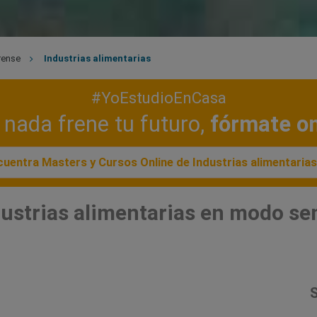
rense
Industrias alimentarias
#YoEstudioEnCasa
nada frene tu futuro,
fórmate on
uentra Masters y Cursos Online de Industrias alimentaria
dustrias alimentarias en modo se
S