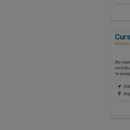
Curs
Masterd
¡No espe
contrib
te asegu
Onli
Imp