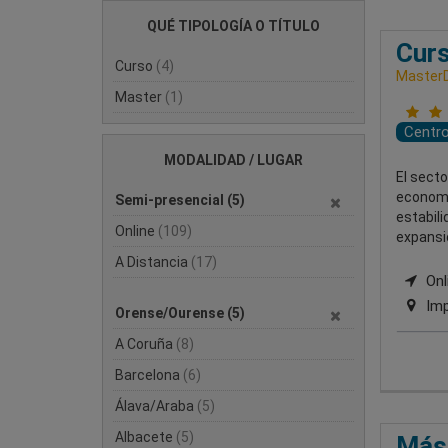
QUÉ TIPOLOGÍA O TÍTULO
Curs
Curso
(4)
MasterD
Master
(1)
Centr
MODALIDAD / LUGAR
El secto
economí
Semi-presencial
(5)
estabil
Online
(109)
expansi
A Distancia
(17)
Onli
Imp
Orense/Ourense
(5)
A Coruña
(8)
Barcelona
(6)
Álava/Araba
(5)
Albacete
(5)
Mást