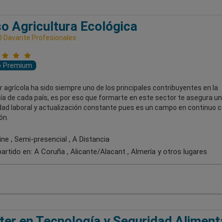
o Agricultura Ecológica
 Davante Profesionales
o Premium
r agrícola ha sido siempre uno de los principales contribuyentes en la
a de cada país, es por eso que formarte en este sector te asegura u
idad laboral y actualización constante pues es un campo en continuo 
ón.
ne , Semi-presencial , A Distancia
artido en:
A Coruña , Alicante/Alacant , Almería
y otros lugares
er en Tecnología y Seguridad Aliment