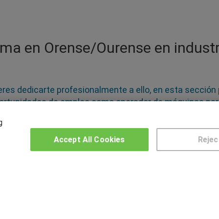
ama en Orense/Ourense en industr
uieres dedicarte profesionalmente a ello, en esta secció
portunidades de empleo como operador de máquinas par
alidad de supervisor de equipos, auditor de calidad o e
g
is de alimentos como aceites, vinos, vegetales, carne o 
ción y seguridad, gestión de calidad en esta industria, 
Accept All Cookies
Rejec
os elaborados mediante técnicas de comercialización y 
OTROS GRUPOS DE INTERES
CE
Muro de los idiomas