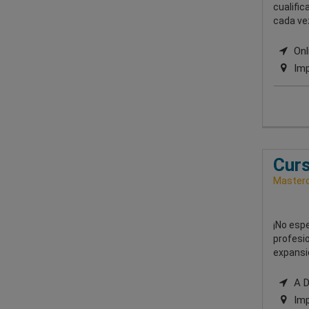
cualifi
cada ve
Onli
Imp
Curs
Masterd
¡No espe
profesio
expansi
A Di
Imp