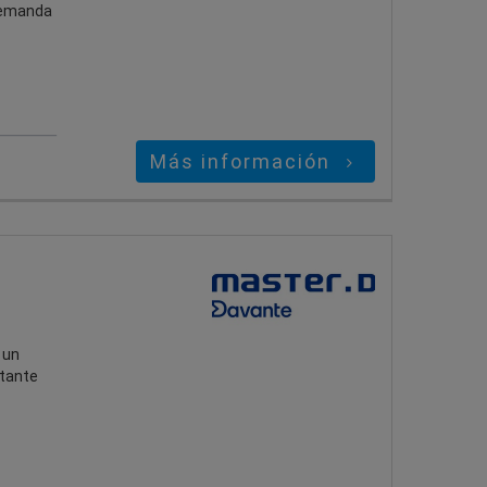
 demanda
Más información
 un
stante