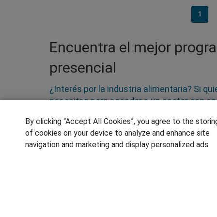
1
Encuentra el mejor progr
presencial
¿Interés por la industria alimentaria? Si q
necesitas para acceder a un sector con o
alimentarios, mozo de almacén, o bien en c
By clicking “Accept All Cookies”, you agree to the storin
programa elijas, profundizarás en el anális
of cookies on your device to analyze and enhance site
tan importantes para la salud como la nutri
navigation and marketing and display personalized ads
alimentaria y la promoción de los product
SÍGUENOS EN LAS REDES