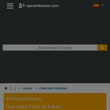
Huelva
Ciencias Sociales
#YoEstudioEnCasa
Que nada frene tu futuro,