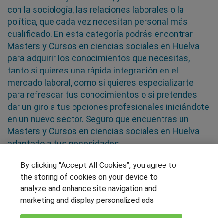
con la sociología, las relaciones laborales o la
política, que cada vez necesitan personal más
cualificado. En esta categoría podrás encontrar
Masters y Cursos en ciencias sociales en Huelva
para adquirir los conocimientos que necesitas,
tanto si quieres una rápida integración en el
mercado laboral, como si quieres especializarte
para refrescar tus conocimientos o si pretendes
dar un giro a tus opciones profesionales iniciándote
en un nuevo sector. Seguro que encuentras un
Masters y Cursos en ciencias sociales en Huelva
adaptado a tus necesidades
By clicking “Accept All Cookies”, you agree to
SÍGUENOS EN LAS REDES
the storing of cookies on your device to
analyze and enhance site navigation and
marketing and display personalized ads
OTROS GRUPOS DE INTERES