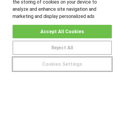
the storing of cookies on your device to
analyze and enhance site navigation and
marketing and display personalized ads
OTROS GRUPOS DE INTERES
Accept All Cookies
Muro de los idiomas
Hablemos de empleo
Reject All
Locos por las becas
Cookies Settings
CENTROS DE FORMACIÓN
¿Tienes alguna duda?
900 264 357
Publicar cursos
USUARIOS
Aviso legal
Canal ético
© Aprendemas.com -
Aviso legal