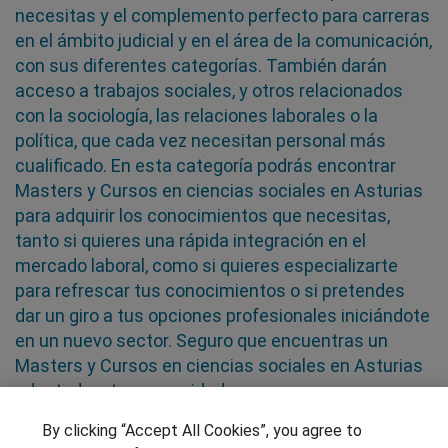
necesitas y el complemento perfecto para carreras
en el ámbito judicial y en el área de la comunicación,
con sus diferentes categorías. También darán
acceso a trabajos sociales, y otros relacionados
con la sociología, las relaciones laborales o la
política, que cada vez necesitan personal más
cualificado. En esta categoría podrás encontrar
Masters y Cursos en ciencias sociales en Asturias
para adquirir los conocimientos que necesitas,
tanto si quieres una rápida integración en el
mercado laboral, como si quieres especializarte
para refrescar tus conocimientos o si pretendes
dar un giro a tus opciones profesionales iniciándote
en un nuevo sector. Seguro que encuentras un
Masters y Cursos en ciencias sociales en Asturias
adaptado a tus necesidades
By clicking “Accept All Cookies”, you agree to
SÍGUENOS EN LAS REDES