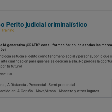
o Perito judicial criminalístico
Training
e IA generativa ¡GRATIS! con tu formación: aplica a todas las marca
 2x1
nología estudia el delito como fenómeno social y personal, por lo que 
 alta cualificación para quienes se dedican a ella. ¡No pierdas la oport
por tu futuro!
ión: 800
ne , A Distancia , Presencial , Semi-presencial
artido en:
A Coruña , Álava/Araba , Albacete
y otros lugares