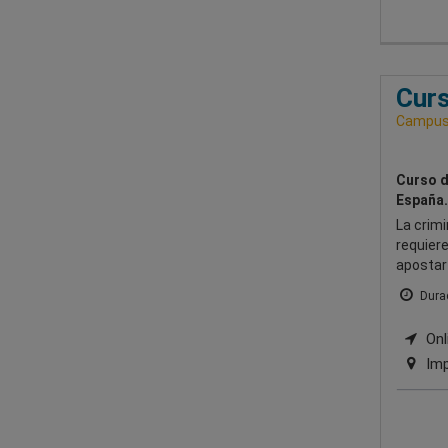
Curs
Campus 
Curso d
España.
La crimi
requiere
apostar 
Durac
Onli
Imp