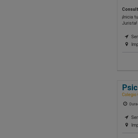
Consult
¡Inicia 
Jurista!
Semi
Imp
Psic
Colegio 
Durac
Sem
Imp