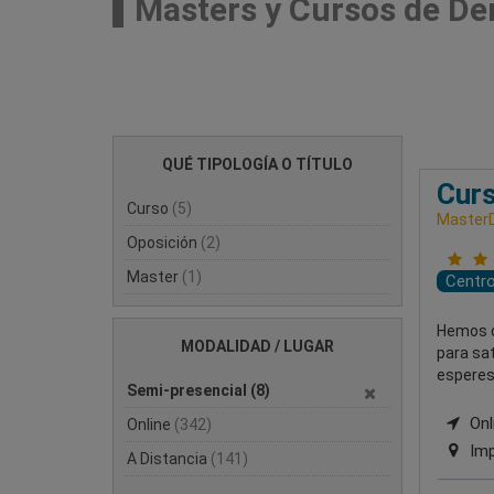
Masters y Cursos de De
QUÉ TIPOLOGÍA O TÍTULO
Curs
Curso
(5)
MasterD
Oposición
(2)
Master
(1)
Centr
Hemos d
MODALIDAD / LUGAR
para sa
esperes
Semi-presencial
(8)
Onli
Online
(342)
Imp
A Distancia
(141)