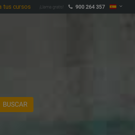
a tus cursos
900 264 357
¡Llama gratis!
BUSCAR