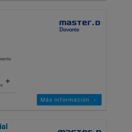
miento
es
Más información
ial