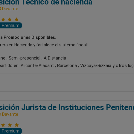
ición Técnico de hacienda
D Davante
o Premium
a Promociones Disponibles.
rera en Hacienda y fortalece el sistema fiscal!
ne , Semi-presencial , A Distancia
artido en:
Alicante/Alacant , Barcelona , Vizcaya/Bizkaia
y otros lu
ición Jurista de Instituciones Peniten
D Davante
o Premium