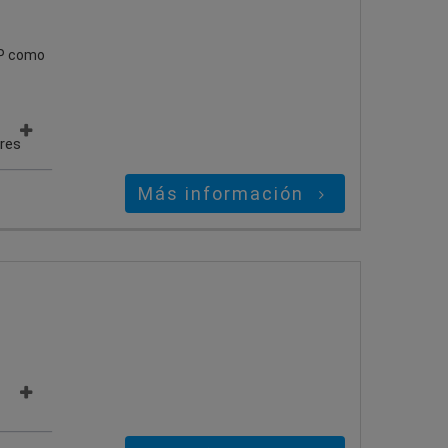
IPP como
ares
Más información