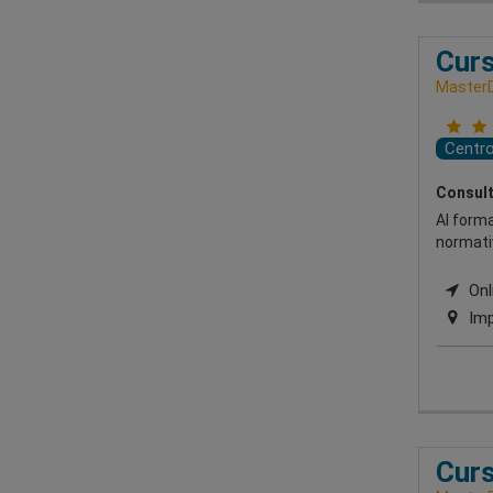
Cur
Master
Centr
Consult
Al forma
normati
Onl
Imp
Curs