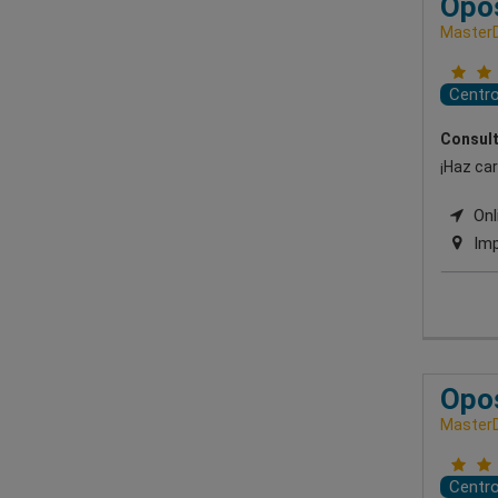
Opos
Master
Centr
Consult
¡Haz car
Onli
Imp
Opos
Master
Centr