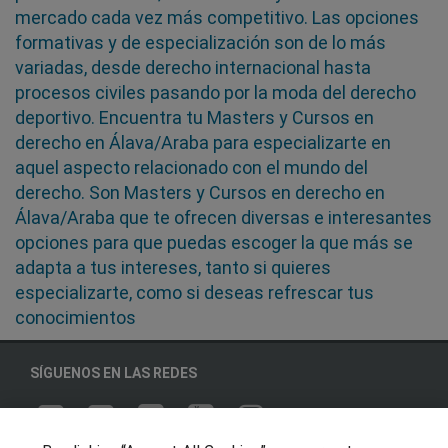
mercado cada vez más competitivo. Las opciones
formativas y de especialización son de lo más
variadas, desde derecho internacional hasta
procesos civiles pasando por la moda del derecho
deportivo. Encuentra tu Masters y Cursos en
derecho en Álava/Araba para especializarte en
aquel aspecto relacionado con el mundo del
derecho. Son Masters y Cursos en derecho en
Álava/Araba que te ofrecen diversas e interesantes
opciones para que puedas escoger la que más se
adapta a tus intereses, tanto si quieres
especializarte, como si deseas refrescar tus
conocimientos
SÍGUENOS EN LAS REDES