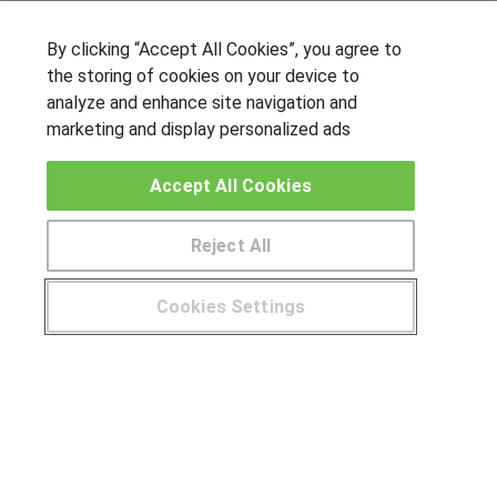
SÍGUENOS EN LAS REDES
By clicking “Accept All Cookies”, you agree to
the storing of cookies on your device to
analyze and enhance site navigation and
marketing and display personalized ads
OTROS GRUPOS DE INTERES
Accept All Cookies
Muro de los idiomas
Hablemos de empleo
Reject All
Locos por las becas
Cookies Settings
CENTROS DE FORMACIÓN
¿Tienes alguna duda?
900 264 357
Publicar cursos
USUARIOS
Aviso legal
Canal ético