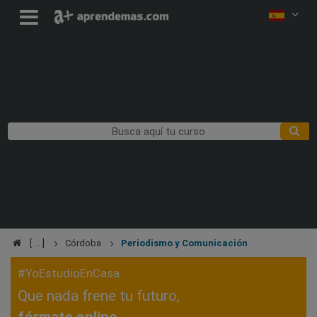
Córdoba
Periodismo y Comunicación
#YoEstudioEnCasa
Que nada frene tu futuro,