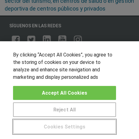
sector del turismo, en centros de salud o en gestión
deportiva de centros públicos y privados
SÍGUENOS EN LAS REDES
OTROS GRUPOS DE INTERES
By clicking “Accept All Cookies”, you agree to
the storing of cookies on your device to
Muro de los idiomas
analyze and enhance site navigation and
Hablemos de empleo
marketing and display personalized ads
Locos por las becas
Accept All Cookies
CENTROS DE FORMACIÓN
Reject All
Publicar cursos
Cookies Settings
USUARIOS
¿Tienes alguna duda?
900 264 357